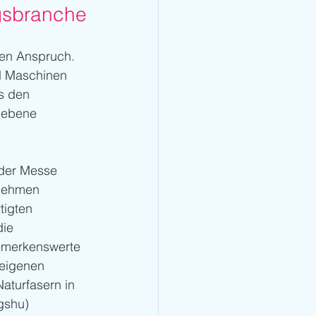
gsbranche
sen Anspruch. 
d Maschinen 
s den 
nebene 
 der Messe 
rnehmen 
igten 
ie 
bemerkenswerte 
 eigenen 
aturfasern in 
gshu) 