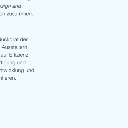
esign and 
onen zusammen.
Rückgrat der 
Ausstellern 
auf Effizienz, 
rtigung und 
ntwicklung und 
tieren.