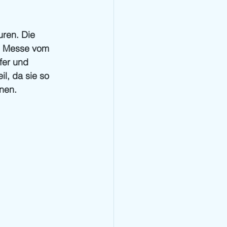
ren. Die 
die Messe vom 
fer und 
l, da sie so 
nen.