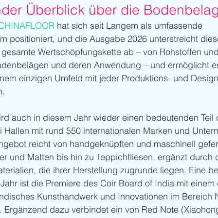
nder Überblick über die Bodenbela
/CHINAFLOOR
 hat sich seit Langem als umfassende 
m positioniert, und die Ausgabe 2026 unterstreicht die
 gesamte Wertschöpfungskette ab – von Rohstoffen un
 Bodenbelägen und deren Anwendung – und ermöglicht e
 einem einzigen Umfeld mit jeder Produktions- und Desig
n.
ird auch in diesem Jahr wieder einen bedeutenden Teil
Hallen mit rund 550 internationalen Marken und Unte
gebot reicht von handgeknüpften und maschinell gefert
r und Matten bis hin zu Teppichfliesen, ergänzt durch d
erialien, die ihrer Herstellung zugrunde liegen. Eine 
ahr ist die Premiere des Coir Board of India mit einem
indisches Kunsthandwerk und Innovationen im Bereich N
lt. Ergänzend dazu verbindet ein von Red Note (Xiaohon