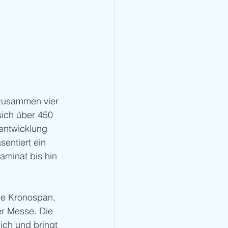
 zusammen vier 
ich über 450 
entwicklung 
entiert ein 
minat bis hin 
ie Kronospan, 
er Messe. Die 
ich und bringt 