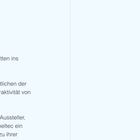
tten ins 
lichen der 
ktivität von 
ussteller, 
eltec ein 
u ihrer 