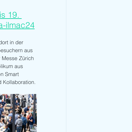
is 19. 
a-ilmac24
ort in der 
besuchern aus 
r Messe Zürich 
likum aus 
en Smart 
d Kollaboration.