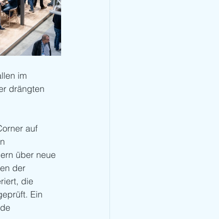
llen im 
r drängten 
orner auf 
n 
ern über neue 
en der 
iert, die 
eprüft. Ein 
nde 