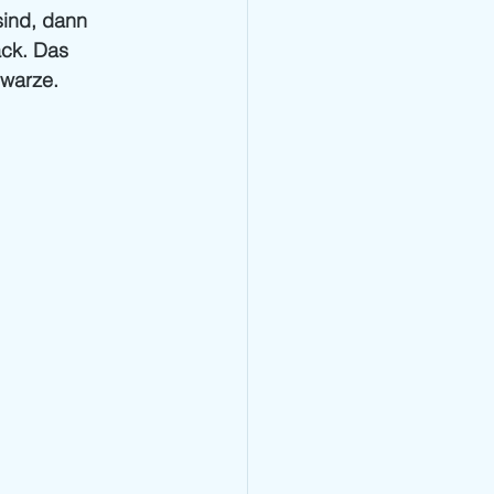
ind, dann 
ack. Das 
hwarze.