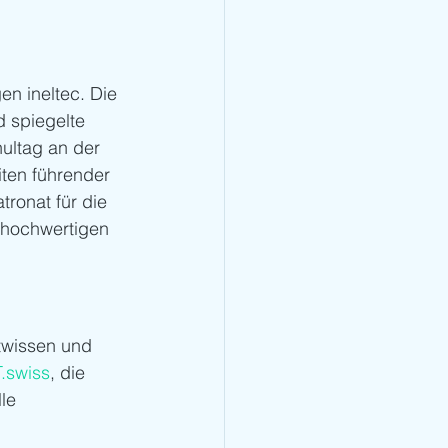
n ineltec. Die 
 spiegelte 
ultag an der 
ten führender 
ronat für die 
 hochwertigen 
twissen und 
T.swiss
, die 
le 