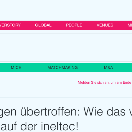
VERSTORY
GLOBAL
PEOPLE
VENUES
M
MICE
MATCHMAKING
M&A
Melden Sie sich an, um am Ende 
gen übertroffen: Wie das 
uf der ineltec!