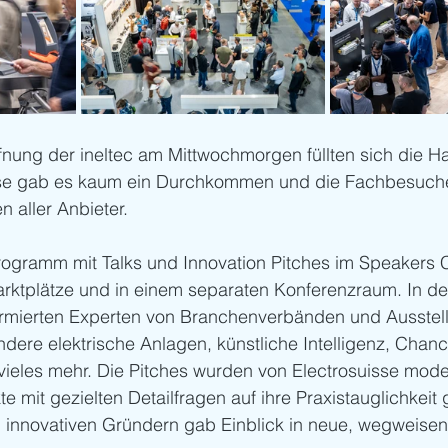
fnung der ineltec am Mittwochmorgen füllten sich die Ha
ise gab es kaum ein Durchkommen und die Fachbesuche
n aller Anbieter.
rogramm mit Talks und Innovation Pitches im Speakers C
rktplätze und in einem separaten Konferenzraum. In de
ormierten Experten von Branchenverbänden und Ausstell
dere elektrische Anlagen, künstliche Intelligenz, Chanc
 vieles mehr. Die Pitches wurden von Electrosuisse moder
e mit gezielten Detailfragen auf ihre Praxistauglichkeit g
ei innovativen Gründern gab Einblick in neue, wegweise