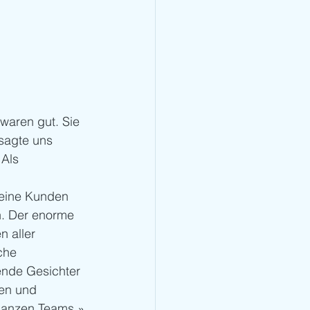
waren gut. Sie 
 sagte uns 
«Als 
 
eine Kunden 
n. Der enorme 
 aller 
che 
nde Gesichter 
ven und 
 ganzen Teams.»