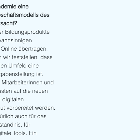
ndemie eine 
schäftsmodells des 
rsacht? 
er Bildungsprodukte 
wahnsinnigen 
Online übertragen. 
wir feststellen, dass 
len Umfeld eine 
abenstellung ist. 
 MitarbeiterInnen und 
sten auf die neuen 
digitalen 
ut vorbereitet werden. 
türlich auch für das 
tändnis, für 
tale Tools. Ein 