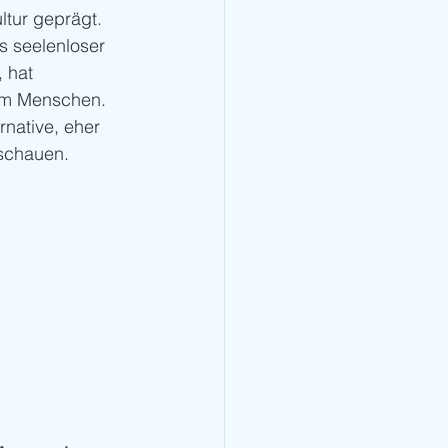
ltur geprägt. 
s seelenloser 
 hat 
em Menschen. 
native, eher 
 schauen.
 