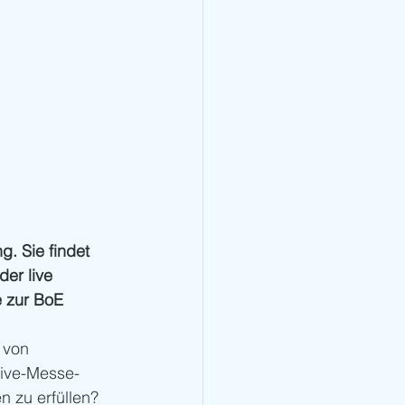
g. Sie findet 
er live 
 zur BoE 
 von 
Live-Messe-
 zu erfüllen? 