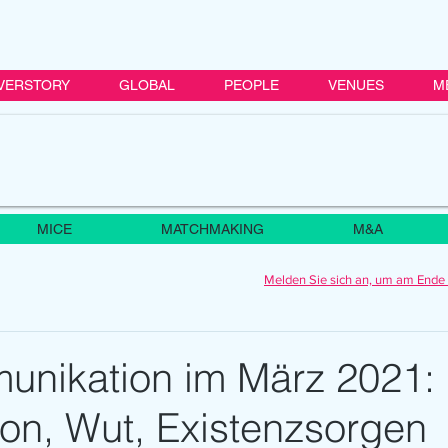
VERSTORY
GLOBAL
PEOPLE
VENUES
M
MICE
MATCHMAKING
M&A
Melden Sie sich an, um am Ende 
unikation im März 2021:
ion, Wut, Existenzsorgen