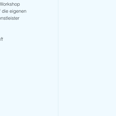
-Workshop 
 die eigenen 
stleister 
ft