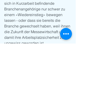
sich in Kurzarbeit befindende 
Branchenangehörige nur schwer zu 
einem «Wiedereinstieg» bewegen 
lassen - oder dass sie bereits die 
Branche gewechselt haben, weil ihnen 
die Zukunft der Messewirtschaft und 
damit ihre Arbeitsplatzsicherheit zu 
ungewiss geworden ist. 
Fazit: Aufschwung beginnt im Kopf
Aufschwung beginnt im Kopf. Für eine 
Wiederaufnahme von Veranstaltungen, 
Messen, Events müsse jetzt der Knoten 
in der Öffentlichkeit, in der Politik, in 
der Wirtschaft platzen. «Ende Mai 2021 
muss es endlich wieder losgehen, das 
Veranstaltungsverbot aufgehoben 
werden.»