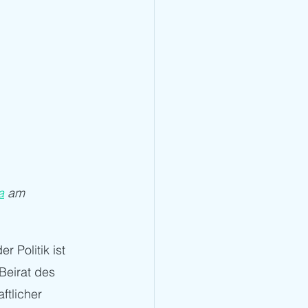
a
 am 
 Politik ist 
Beirat des 
tlicher 