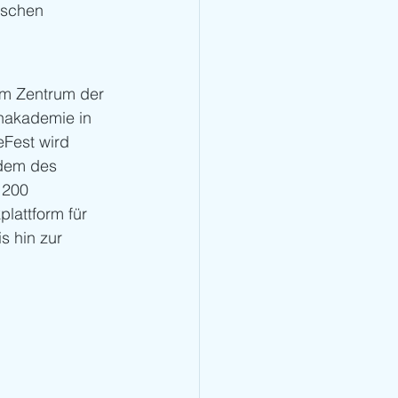
ischen 
im Zentrum der 
nakademie in 
Fest wird 
 dem des 
 200 
lattform für 
s hin zur 