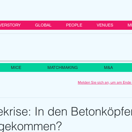
VERSTORY
GLOBAL
PEOPLE
VENUES
M
MICE
MATCHMAKING
M&A
Melden Sie sich an, um am Ende 
krise: In den Betonköpfe
angekommen?