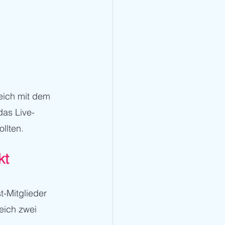
leich mit dem 
das Live-
llten. 
t 
-Mitglieder 
eich zwei 