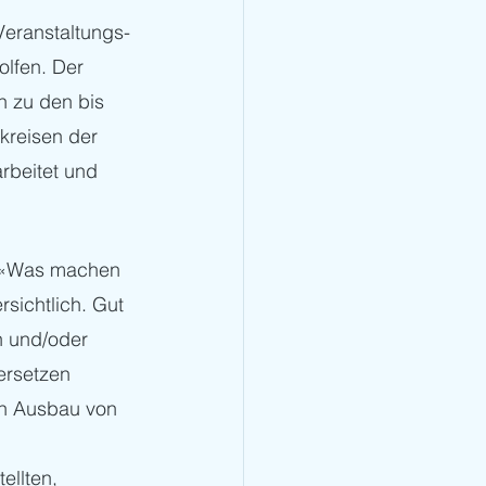
Veranstaltungs-
lfen. Der 
 zu den bis 
kreisen der 
rbeitet und 
e «Was machen 
rsichtlich. Gut 
n und/oder 
ersetzen 
en Ausbau von 
llten, 