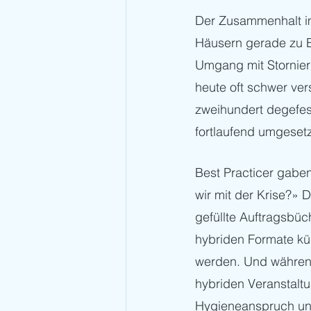
Der Zusammenhalt im
Häusern gerade zu B
Umgang mit Stornier
heute oft schwer ve
zweihundert degefes
fortlaufend umgesetz
Best Practicer gab
wir mit der Krise?» D
gefüllte Auftragsbüc
hybriden Formate kü
werden. Und während
hybriden Veranstalt
Hygieneanspruch und 