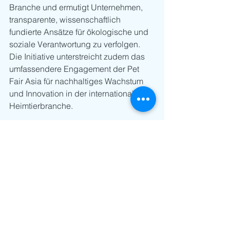
Branche und ermutigt Unternehmen, 
transparente, wissenschaftlich 
fundierte Ansätze für ökologische und 
soziale Verantwortung zu verfolgen. 
Die Initiative unterstreicht zudem das 
umfassendere Engagement der Pet 
Fair Asia für nachhaltiges Wachstum 
und Innovation in der internationalen 
Heimtierbranche.
Über die Pet 
Sustainability Coalition
Die Pet Sustainability Coalition (PSC) 
ist eine gemeinnützige Organisation, 
die sich für mehr Nachhaltigkeit in der 
globalen Heimtierbranche durch 
Zusammenarbeit, Weiterbildung und 
Innovation einsetzt. Die PSC wurde 