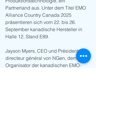
Produktionstechnologie, ein 
Partnerland aus. Unter dem Titel EMO 
Alliance Country Canada 2025 
präsentieren sich vom 22. bis 26. 
September kanadische Hersteller in 
Halle 12, Stand E89.
Jayson Myers, CEO und Président-
directeur général von NGen, dem 
Organisator der kanadischen EMO-
Beteiligung, sagt: „Wegen des 
Troubles mit unserem schwierigen 
Nachbarn im Süden suchen 
kanadische Industrieunternehmen mit 
viel Elan neue Kunden, neue 
Lieferanten und verlässliche 
Innovationspartner. In der 
Metallbearbeitung finden wir sie auf 
der EMO. Daher freuen wir uns sehr, 