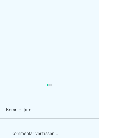
Kommentare
Kommentar verfassen...
Standort-Premiere der
EXPOFORMER