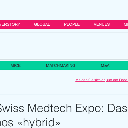
VERSTORY
GLOBAL
PEOPLE
VENUES
M
MICE
MATCHMAKING
M&A
Melden Sie sich an, um am Ende 
wiss Medtech Expo: Das
os «hybrid»