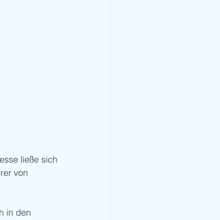
sse ließe sich 
rer von 
h in den 