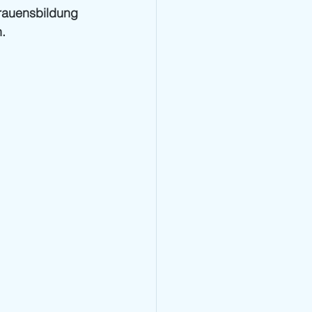
rauensbildung 
.