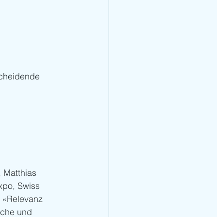
scheidende 
 Matthias 
po, Swiss 
t: «Relevanz 
äche und 