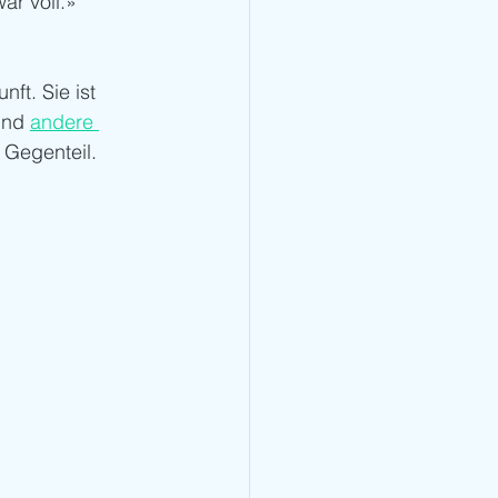
r voll.»
nft. Sie ist 
und 
andere 
 Gegenteil. 