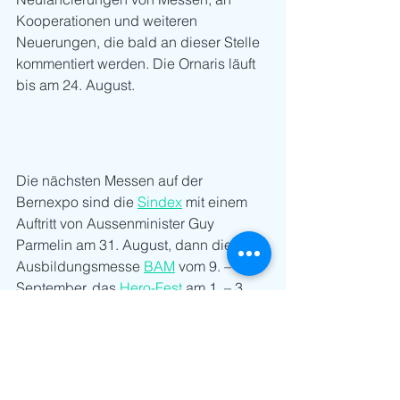
Kooperationen und weiteren 
Neuerungen, die bald an dieser Stelle 
kommentiert werden. Die Ornaris läuft 
bis am 24. August. 
Die nächsten Messen auf der 
Bernexpo sind die 
Sindex
 mit einem 
Auftritt von Aussenminister Guy 
Parmelin am 31. August, dann die 
Ausbildungsmesse 
BAM
 vom 9. – 13. 
September, das 
Hero-Fest
 am 1. – 3. 
Oktober und der 
Suisse Caravan Salon
vom 28. Oktober – 1. November 2021.
Ornaris 
Schlussbericht
 der Bernexpo.
Messen
Bernexpo
Corona
Schutzschirm