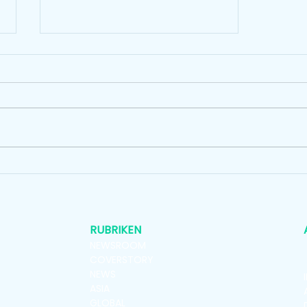
Standort-Premiere der KPA
Leipzig/Schkeuditz 2026 mit
Design Café
RUBRIKEN
NEWSROOM
COVERSTORY
NEWS
ASIA
GLOBAL