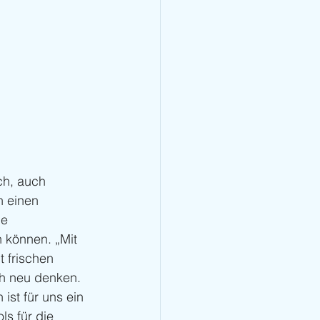
h, auch 
n einen 
e 
n können. „Mit 
t frischen 
ch neu denken. 
st für uns ein 
s für die 