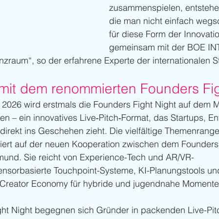
zusammenspielen, entstehen
die man nicht einfach wegsc
für diese Form der Innovatio
gemeinsam mit der BOE I
zraum“, so der erfahrene Experte der internationalen S
mit dem renommierten Founders Fi
026 wird erstmals die Founders Fight Night auf dem 
 – ein innovatives Live‑Pitch‑Format, das Startups, En
rekt ins Geschehen zieht. Die vielfältige Themenrange
siert auf der neuen Kooperation zwischen dem Founders 
und. Sie reicht von Experience-Tech und AR/VR-
sensorbasierte Touchpoint-Systeme, KI-Planungstools u
ur Creator Economy für hybride und jugendnahe Momente
ht Night begegnen sich Gründer in packenden Live-Pitc