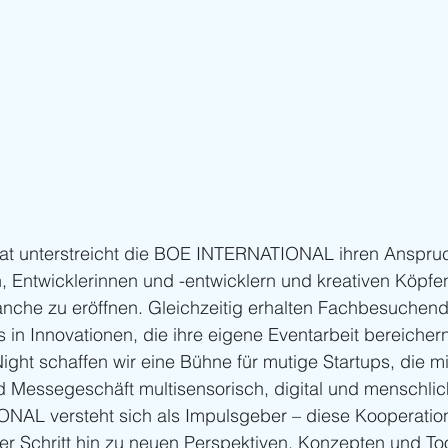
t unterstreicht die BOE INTERNATIONAL ihren Anspruc
 Entwicklerinnen und -entwicklern und kreativen Köpfe
nche zu eröffnen. Gleichzeitig erhalten Fachbesuchend
s in Innovationen, die ihre eigene Eventarbeit bereicher
ight schaffen wir eine Bühne für mutige Startups, die mi
d Messegeschäft multisensorisch, digital und menschli
AL versteht sich als Impulsgeber – diese Kooperation i
er Schritt hin zu neuen Perspektiven, Konzepten und Tool