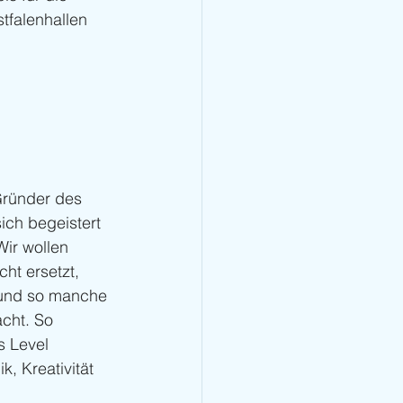
tfalenhallen 
Gründer des 
ich begeistert 
ir wollen 
ht ersetzt, 
 und so manche 
cht. So 
s Level 
, Kreativität 