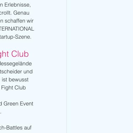
 Erlebnisse, 
rollt. Genau 
n schaffen wir 
NTERNATIONAL 
tartup-Szene.
ght Club
Messegelände 
tscheider und 
 ist bewusst 
Fight Club 
nd Green Event 
.
h-Battles auf 