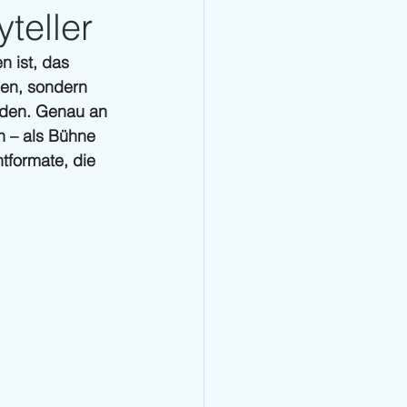
teller
 ist, das 
sen, sondern 
nden. Genau an 
 – als Bühne 
tformate, die 