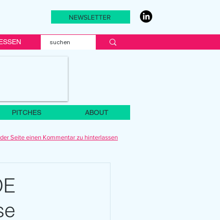
NEWSLETTER
ESSEN
PITCHES
ABOUT
der Seite einen Kommentar zu hinterlassen
OE
se