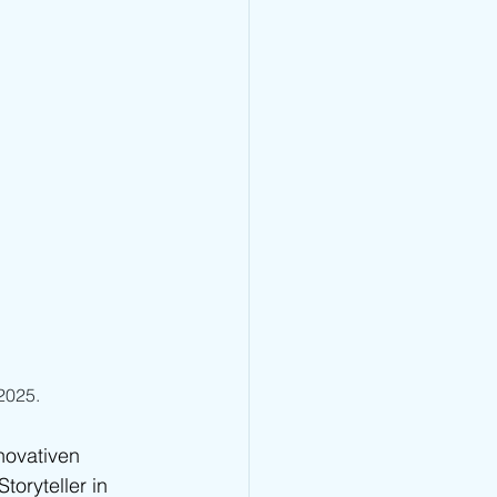
2025.
nnovativen 
toryteller in 