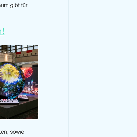
aum gibt für 
n!
ten, sowie 