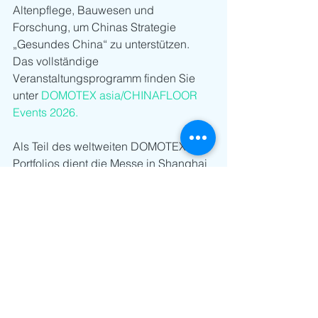
Altenpflege, Bauwesen und 
Forschung, um Chinas Strategie 
„Gesundes China“ zu unterstützen. 
Das vollständige 
Veranstaltungsprogramm finden Sie 
unter 
DOMOTEX asia/CHINAFLOOR 
Events 2026.
Als Teil des weltweiten DOMOTEX-
Portfolios dient die Messe in Shanghai 
weiterhin als größte internationale 
Fachmesse für Teppiche und 
Bodenbeläge im asiatisch-pazifischen 
Raum. Sie wird von DACF Exhibitions 
Ltd., einem Joint Venture von GLOBUS 
Events und Hannover Milano Fairs 
Shanghai Ltd., organisiert. Zum 
DOMOTEX-Portfolio gehören 
außerdem die DOMOTEX in 