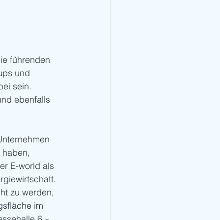
Die führenden
ups und 
bei sein. 
und ebenfalls 
e Unternehmen 
t haben, 
er E-world als 
rgiewirtschaft. 
t zu werden, 
gsfläche im 
sehalle 6 – 