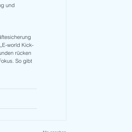
ng und 
äftesicherung 
 „E-world Kick-
runden rücken 
okus. So gibt 