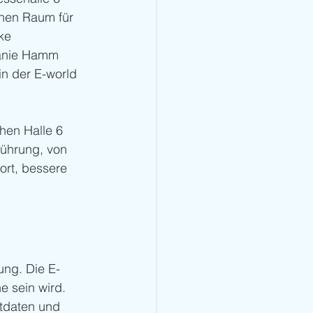
chen Raum für 
ke 
fanie Hamm 
in der E-world 
hen Halle 6 
führung, von 
ort, bessere 
ung. Die E-
e sein wird. 
tdaten und 