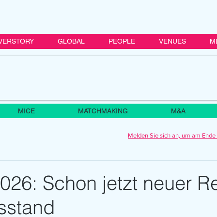
VERSTORY
GLOBAL
PEOPLE
VENUES
M
MICE
MATCHMAKING
M&A
Melden Sie sich an, um am Ende 
026: Schon jetzt neuer R
sstand