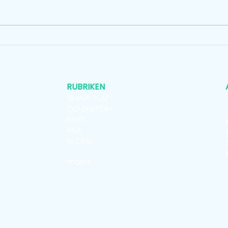
4. DACH-Messefachtagung
in Bern: «Exzellenz in Live
Kommunikation lässt sich
nicht digitalisieren»
RUBRIKEN
NEWSROOM
COVERSTORY
NEWS
ASIA
GLOBAL
VENUES
PEOPLE