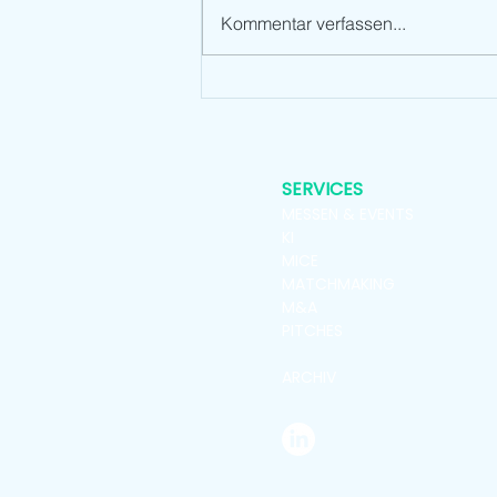
Kommentar verfassen...
Standort-Premiere der KPA
Leipzig/Schkeuditz 2026 mit
Design Café
SERVICES
MESSEN & EVENTS
KI
MICE
MATCHMAKING
M&A
PITCHES
ARCHIV