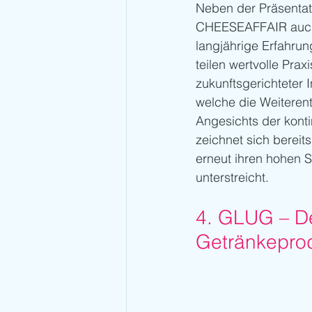
Neben der Präsentat
CHEESEAFFAIR auch d
langjährige Erfahru
teilen wertvolle Pra
zukunftsgerichteter 
welche die Weiteren
Angesichts der konti
zeichnet sich bereit
erneut ihren hohen S
unterstreicht.
4. GLUG – De
Getränkepro