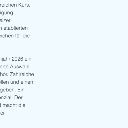
reichen Kurs. 
ligung 
izer 
 etablierten 
ichen für die 
jahr 2026 ein 
erte Auswahl 
ör. Zahlreiche 
llen und einen 
geben. Ein 
zial: Der 
d macht die 
er 