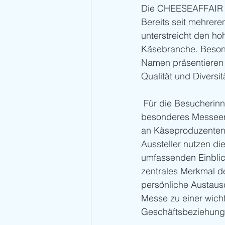
Die CHEESEAFFAIR 202
Bereits seit mehrere
unterstreicht den h
Käsebranche. Besonde
Namen präsentieren s
Qualität und Diversi
 Für die Besucherin
besonderes Messeerle
an Käseproduzenten 
Aussteller nutzen di
umfassenden Einblic
zentrales Merkmal d
persönliche Austaus
Messe zu einer wicht
Geschäftsbeziehung