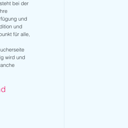
teht bei der 
hre 
rfügung und 
dition und 
nkt für alle, 
sucherseite 
lg wird und 
Branche 
nd 