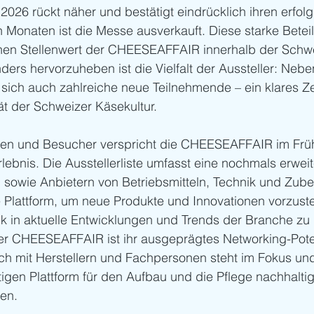
6 rückt näher und bestätigt eindrücklich ihren erfolg
n Monaten ist die Messe ausverkauft. Diese starke Betei
ohen Stellenwert der CHEESEAFFAIR innerhalb der Schwe
rs hervorzuheben ist die Vielfalt der Aussteller: Neben
ich auch zahlreiche neue Teilnehmende – ein klares Ze
tät der Schweizer Käsekultur.
nen und Besucher verspricht die CHEESEAFFAIR im Früh
bnis. Die Ausstellerliste umfasst eine nochmals erweit
sowie Anbietern von Betriebsmitteln, Technik und Zubeh
e Plattform, um neue Produkte und Innovationen vorzuste
k in aktuelle Entwicklungen und Trends der Branche zu 
er CHEESEAFFAIR ist ihr ausgeprägtes Networking-Poten
ch mit Herstellern und Fachpersonen steht im Fokus un
igen Plattform für den Aufbau und die Pflege nachhaltig
en.