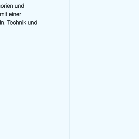
orien und 
it einer 
n, Technik und 