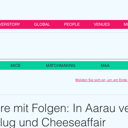
VERSTORY
GLOBAL
PEOPLE
VENUES
M
MICE
MATCHMAKING
M&A
Melden Sie sich an, um am Ende 
ire mit Folgen: In Aarau ve
lug und Cheeseaffair