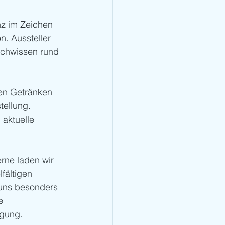
z im Zeichen 
. Aussteller 
achwissen rund 
gen Getränken 
ellung. 
aktuelle 
rne laden wir 
fältigen 
 uns besonders 
e 
ügung.