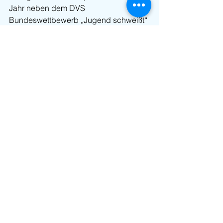
Jahr neben dem DVS 
Bundeswettbewerb „Jugend schweißt“ 
auch wieder die „International Welding 
Competition“ veranstaltet, bei der sich 
junge Schweißtalente beweisen 
können.
Zum ersten Mal begrüßt die 
SCHWEISSEN & SCHNEIDEN in 
diesem Jahr auch Teams aus Ghana 
und Indien. Dabei sorgt die indische 
Mannschaft sogar für eine doppelte 
Premiere, denn zum ersten Mal in der 
Geschichte des Wettbewerbs tritt ein 
reines Frauenteam zum Schweiß-
Contest an.
Themenflächen bieten 