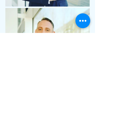
Mit Start in den Messefrühling stellt die 
Messe Essen
 zwei neue 
Geschäftsbereichsleiter vor: Sebastian 
Kamp (links) hat am 1. Februar 2022 
die Leitung des Geschäftsbereichs 
Technik übernommen. Zum 1. April 