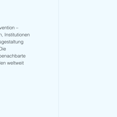
ention – 
 Institutionen 
sgestaltung 
Die 
 benachbarte 
en weltweit 