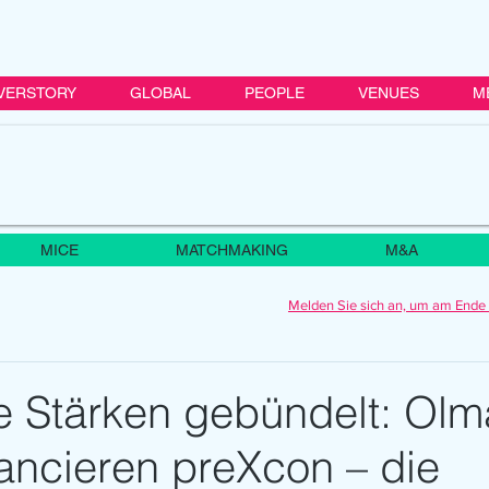
VERSTORY
GLOBAL
PEOPLE
VENUES
M
MICE
MATCHMAKING
M&A
Melden Sie sich an, um am Ende 
e Stärken gebündelt: Olm
ancieren preXcon – die