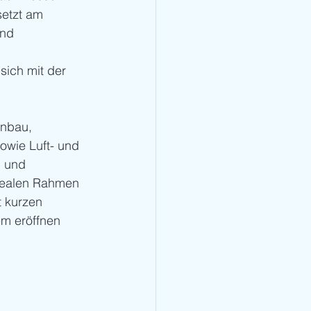
setzt am 
und 
sich mit der 
nbau, 
owie Luft- und 
 und 
dealen Rahmen 
 kurzen 
m eröffnen 