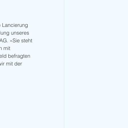
e Lancierung 
klung unseres 
AG. «Sie steht 
 mit 
eld befragten 
ir mit der 