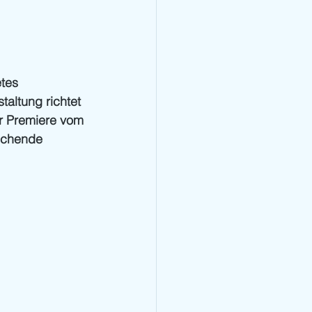
tes 
altung richtet 
r Premiere vom 
uchende 