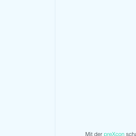
Mit der 
preXcon
 sch