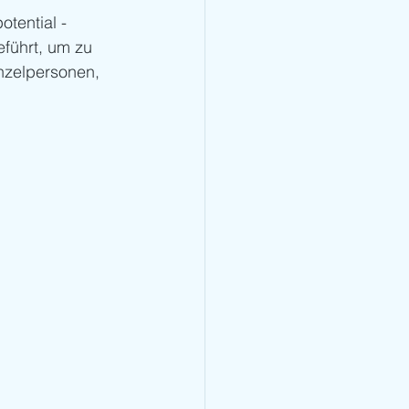
tential - 
eführt, um zu 
inzelpersonen, 