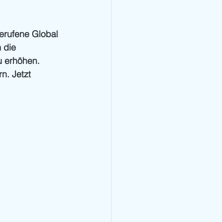
erufene Global 
 die 
u erhöhen. 
n. Jetzt 