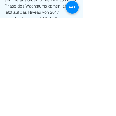
Phase des Wachstums kamen, aber 
jetzt auf das Niveau von 2017 
zurückgefallen sind. Wir hoffen, dass 
die Politik jetzt starke Signale 
aussendet. Wir benötigen eine 
praxisnähere Ordnungspolitik, eine 
schlanke Gestaltung, da müssen wir 
einfacher werden» war seine 
Bestandesaufnehme, worauf es jetzt in 
der Politik ankommt.
Eine Art Fazit gab Helmut Brahmann 