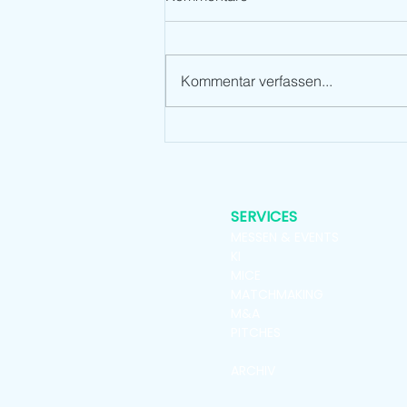
Kommentar verfassen...
Ist Dein Event ein
Umsatzmotor oder nur
Imagefaktor? Markenbildung
durch Livecom-Prozesse
SERVICES
MESSEN & EVENTS
KI
MICE
MATCHMAKING
M&A
PITCHES
ARCHIV