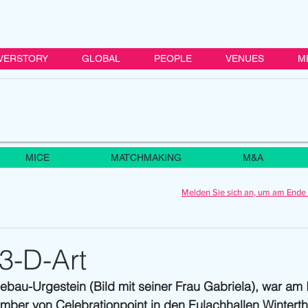
VERSTORY
GLOBAL
PEOPLE
VENUES
M
MICE
MATCHMAKING
M&A
Melden Sie sich an, um am Ende 
3-D-Art
bau-Urgestein (Bild mit seiner Frau Gabriela), war am I
ber von Celebrationpoint in den Eulachhallen Winterthu