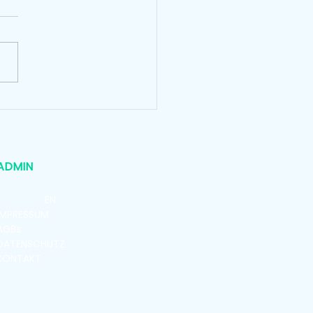
ADMIN
ABOUT
MEDIA
DAT
EN
IMPRES
SUM
AGBs
DATENSCHUTZ
KONTAKT