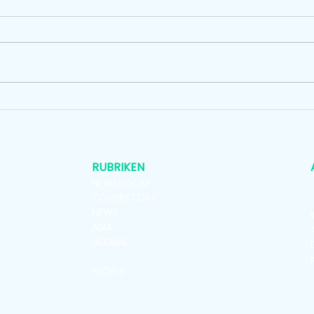
Lars Wismer übernimmt die
regionale Leitung der Messe
Düsseldorf für Asien
RUBRIKEN
NEWSROOM
COVERSTORY
NEWS
ASIA
GLOBAL
VENUES
PEOPLE