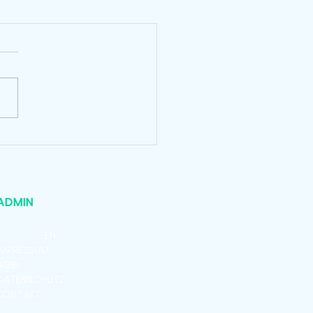
ADMIN
ABOUT
MEDIA
DAT
EN
IMPRES
SUM
AGBs
DATENSCHUTZ
KONTAKT