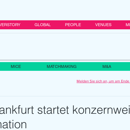
VERSTORY
GLOBAL
PEOPLE
VENUES
M
MICE
MATCHMAKING
M&A
Melden Sie sich an, um am Ende 
nkfurt startet konzernwei
mation