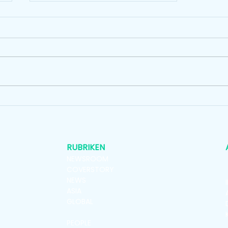
Standort-Premiere der KPA
Leipzig/Schkeuditz 2026 mit
Design Café
RUBRIKEN
NEWSROOM
COVERSTORY
NEWS
ASIA
GLOBAL
VENUES
PEOPLE