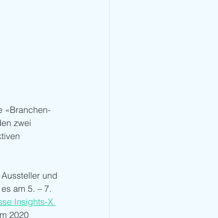
ie «Branchen-
en zwei 
tiven 
Aussteller und 
s am 5. – 7. 
se Insights-X 
im 2020 