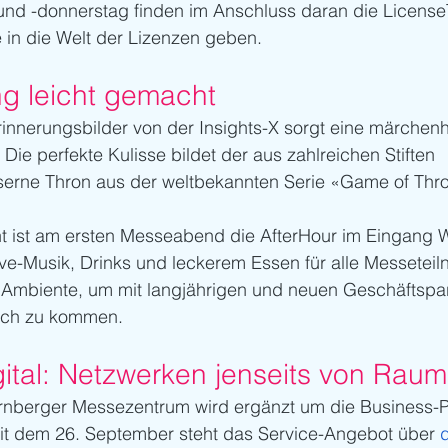
d -donnerstag finden im Anschluss daran die LicenseTal
 in die Welt der Lizenzen geben.
g leicht gemacht
rinnerungsbilder von der Insights-X sorgt eine märchenh
 Die perfekte Kulisse bildet der aus zahlreichen Stiften 
rne Thron aus der weltbekannten Serie «Game of Thro
ht ist am ersten Messeabend die AfterHour im Eingang 
Live-Musik, Drinks und leckerem Essen für alle Messetei
 Ambiente, um mit langjährigen und neuen Geschäftspa
äch zu kommen.
gital: Netzwerken jenseits von Raum
ürnberger Messezentrum wird ergänzt um die Business-Pl
Seit dem 26. September steht das Service-Angebot über 
d