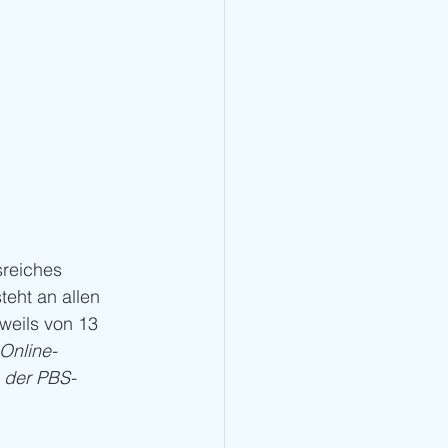
reiches 
eht an allen 
weils von 13 
Online-
e der PBS-