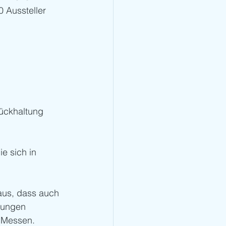
 Aussteller 
rückhaltung 
e sich in 
aus, dass auch 
gungen 
r Messen.