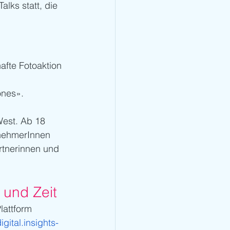
ks statt, die 
afte Fotoaktion 
nes». 
West. Ab 18 
lnehmerInnen 
rtnerinnen und 
 und Zeit 
attform 
igital.insights-