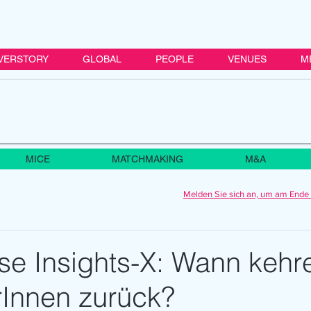
VERSTORY
GLOBAL
PEOPLE
VENUES
M
MICE
MATCHMAKING
M&A
Melden Sie sich an, um am Ende 
e Insights-X: Wann kehr
Innen zurück?