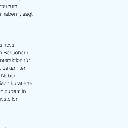
nterzum 
n haben», sagt 
siness 
an Besuchern. 
teraktion für 
it bekannten 
. Neben 
sch kuratierte 
en zudem in 
ssteller 