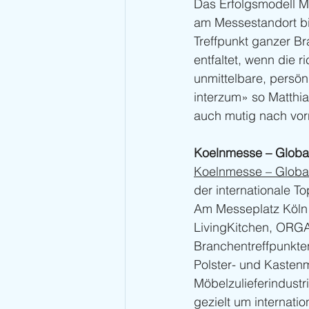
Das Erfolgsmodell M
am Messestandort bie
Treffpunkt ganzer B
entfaltet, wenn die 
unmittelbare, persönl
interzum» so Matthi
auch mutig nach vo
Koelnmesse – Global
Koelnmesse – Global
der internationale T
Am Messeplatz Köln 
LivingKitchen, ORGA
Branchentreffpunkte
Polster- und Kasten
Möbelzulieferindustr
gezielt um internati