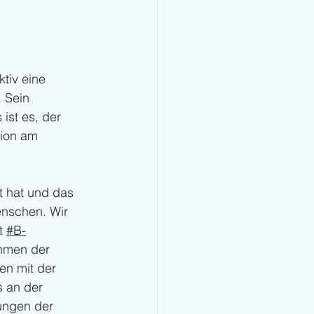
tiv eine 
 Sein 
ist es, der 
tion am 
t hat und das 
enschen. Wir 
t 
#B-
ahmen der 
en mit der 
s an der 
ungen der 