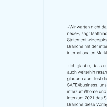
«Wir warten nicht dar
neue», sagt Matthia
Statement widerspieg
Branche mit der inte
internationalen Mark
«Ich glaube, dass un
auch weiterhin rasan
glauben aber fest d
SAFE4business
, un
interzum@home und mi
interzum 2021 das Spi
Branche diese Vorla