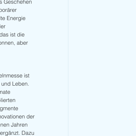
Das Geschehen 
porärer 
te Energie 
er 
as ist die 
onnen, aber 
elnmesse ist 
n und Leben. 
mate 
ierten 
egmente 
novationen der 
enen Jahren 
 ergänzt. Dazu 