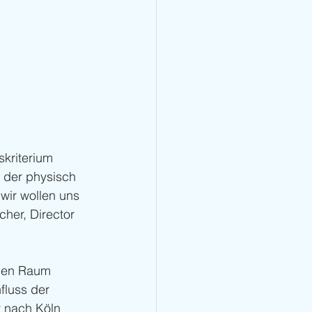
skriterium 
 der physisch 
wir wollen uns 
her, Director 
len Raum 
fluss der 
t nach Köln 