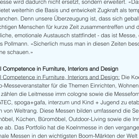
esse wird dadurch nicht ersetzt, sondern erweitert. «
tet weiterhin die Basis und entwickelt Zugkraft als tem
ranchen. Denn unsere Überzeugung ist, dass sich geball
richtigen Menschen für kurze Zeit zusammentreffen und d
iche, emotionale Austausch stattfindet - das ist Messe, d
as Pollmann. «Sicherlich muss man in diesen Zeiten bes
rne schauen.»
 Competence in Furniture, Interiors and Design
 Competence in Furniture, Interiors and Design:
 Die Ko
op-Messeveranstalter für die Themen Einrichten, Wohne
zählen die Leitmesse imm cologne sowie die Messefor
TEC, spoga+gafa, interzum und Kind + Jugend zu etabl
n von Weltrang. Diese Messen bilden umfassend die S
möbel, Küchen, Büromöbel, Outdoor-Living sowie die In
ie ab. Das Portfolio hat die Koelnmesse in den vergang
onale Messen in den wichtigsten Boom-Märkten der Welt