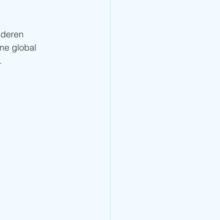
nderen 
ne global 
.