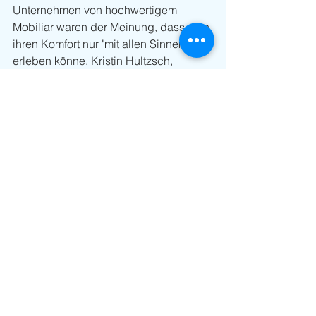
Unternehmen von hochwertigem 
Mobiliar waren der Meinung, dass man 
ihren Komfort nur "mit allen Sinnen" 
erleben könne. Kristin Hultzsch, 
Projektleiterin der Nord Gastro & Hotel: 
«Nach viel positivem Feedback und 
einer ganzen Reihe Reservierungen für 
das kommende Jahr gehen wir mit 
großem Auftrieb in die 
Jubiläumsausgabe dieser Messe.»
Im 2026 präsentiert die Messe Husum 
& Congress die Nord Gastro & Hotel 
zum 25. Mal. Das feierliche Motto zum 
Jubiläum der Fachmesse vom 02.- 03. 
Februar lautet dann: «Ein Hoch auf die 
Gastfreundschaft».