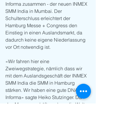
Informa zusammen - der neuen INMEX 
SMM India in Mumbai. Der 
Schulterschluss erleichtert der 
Hamburg Messe + Congress den 
Einstieg in einen Auslandsmarkt, da 
dadurch keine eigene Niederlassung 
vor Ort notwendig ist.
«Wir fahren hier eine 
Zweiwegstrategie, nämlich dass wir 
mit dem Auslandsgeschäft der INMEX 
SMM India die SMM in Hamburg 
stärken. Wir haben eine gute DNA mit 
Informa» sagte Heiko Stutzinger. Da 
das Messegeschäft rund um die Welt, 
anders als in Europa, ein 
Wachstumsgeschäft ist, ist die 
Unternehmensleitung mit dem 
Aufsichtsrat im Dialog, welche 