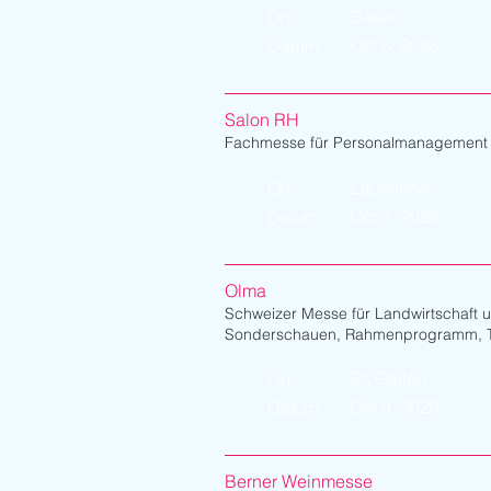
Basel
Ort:
-
Oct 6, 2026
Datum:
Salon RH
Fachmesse für Personalmanagement
Lausanne
Ort:
-
Oct 7, 2026
Datum:
Olma
Schweizer Messe für Landwirtschaft 
Sonderschauen, Rahmenprogramm, Ti
St. Gallen
Ort:
-
Oct 8, 2026
Datum:
Berner Weinmesse