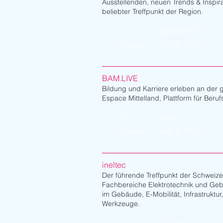
Ausstellenden, neuen Trends & Inspira
beliebter Treffpunkt der Region.
Wetzikon ZH
Ort:
-
Sep 2, 2026
Datum:
BAM.LIVE
Bildung und Karriere erleben an der 
Espace Mittelland, Plattform für Ber
Bern
Ort:
-
Sep 3, 2026
Datum:
ineltec
Der führende Treffpunkt der Schweize
Fachbereiche Elektrotechnik und Ge
im Gebäude, E-Mobilität, Infrastruktur
Werkzeuge.