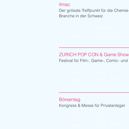
Ilmac
Der grösste Treffpunkt für die Chemie
Branche in der Schweiz
Lausane
Ort:
-
Sep 23, 2026
Datum:
ZURICH POP CON & Game Show
Festival für Film-, Game-, Comic- un
Zürich
Ort:
-
Sep 26, 2026
Datum:
Börsentag
Kongress & Messe für Privatanleger
Zürich
Ort:
-
Sep 26, 2026
Datum: