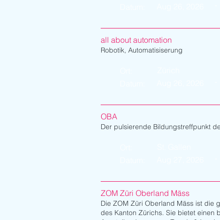
-
Aug 26, 2026
Datum:
all about automation
Robotik, Automatisiserung
Zürich
Ort:
-
Aug 26, 2026
Datum:
OBA
Der pulsierende Bildungstreffpunkt d
St. Gallen
Ort:
-
Aug 27, 2026
Datum:
ZOM Züri Oberland Mäss
Die ZOM Züri Oberland Mäss ist die 
des Kanton Zürichs. Sie bietet einen 