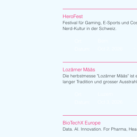
HeroFest
Festival für Gaming, E-Sports und Cos
Nerd-Kultur in der Schweiz.
Bern
Ort:
-
Oct 2, 2026
Datum:
Lozärner Määs
Die herbstmesse "Lozärner Määs" ist e
langer Tradition und grosser Ausstrah
Luzern
Ort:
-
Oct 3, 2026
Datum:
BioTechX Europe
Data. AI. Innovation. For Pharma, Hea