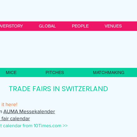
VERSTORY
GLOBAL
PEOPLE
VENUES
MICE
PITCHES
MATCHMAKING
TRADE FAIRS IN SWITZERLAND
it here!
en
AUMA Messekalender
 fair calendar
t calendar from 10Times.com >>