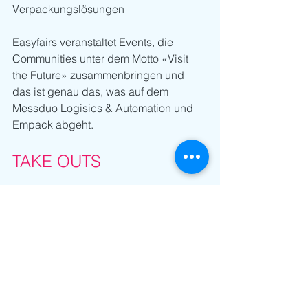
Verpackungslösungen
Easyfairs veranstaltet Events, die 
Communities unter dem Motto «Visit 
the Future» zusammenbringen und 
das ist genau das, was auf dem 
Messduo Logisics & Automation und 
Empack abgeht. 
TAKE OUTS
JETZT AM 24. UND 25. JANUAR 2024 
KOSTENLOS BEIDE EASYFAIRS-
MESSEN BESUCHEN!
Einfach Banner anklicken und für 
einen kostenlosen Eintritt registrieren!