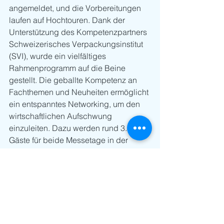
angemeldet, und die Vorbereitungen 
laufen auf Hochtouren. Dank der 
Unterstützung des Kompetenzpartners 
Schweizerisches Verpackungsinstitut 
(SVI), wurde ein vielfältiges 
Rahmenprogramm auf die Beine 
gestellt. Die geballte Kompetenz an 
Fachthemen und Neuheiten ermöglicht 
ein entspanntes Networking, um den 
wirtschaftlichen Aufschwung 
einzuleiten. Dazu werden rund 3.500 
Gäste für beide Messetage in der 
Hauptstadt erwartet. Während dieser 
Zeit kann man auch die Produkte des 
«Swiss Packaging Award 2021» vom 
SVI am Stand G42 in der Halle 3.0 
begutachten.
Die «EMPACK» 2022 findet vom 30. - 