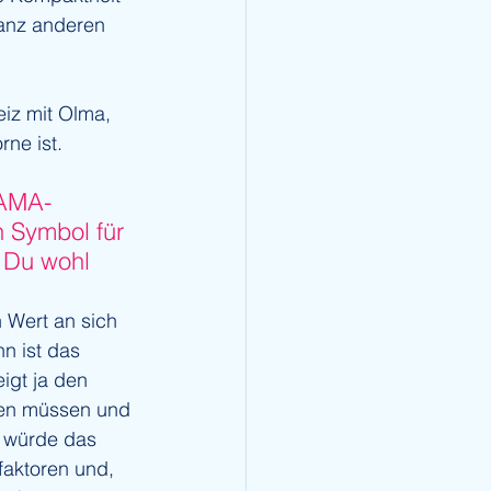
anz anderen 
iz mit Olma, 
ne ist.
FAMA-
n Symbol für 
 Du wohl 
 Wert an sich 
n ist das 
gt ja den 
gen müssen und 
 würde das 
faktoren und, 