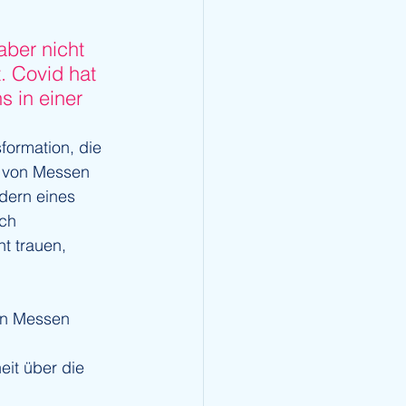
ber nicht 
 Covid hat 
s in einer 
sformation, die 
r von Messen 
dern eines 
ch 
t trauen, 
on Messen 
it über die 