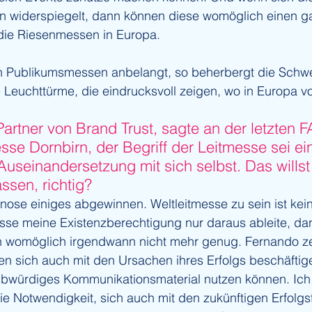
n widerspiegelt, dann können diese womöglich einen g
 die Riesenmessen in Europa.
 Publikumsmessen anbelangt, so beherbergt die Schwe
Leuchttürme, die eindrucksvoll zeigen, wo in Europa vor
 Partner von Brand Trust, sagte an der letzten 
se Dornbirn, der Begriff der Leitmesse sei ei
Auseinandersetzung mit sich selbst. Das willst
assen, richtig?
nose einiges abgewinnen. Weltleitmesse zu sein ist kein
se meine Existenzberechtigung nur daraus ableite, dan
 womöglich irgendwann nicht mehr genug. Fernando zei
n sich auch mit den Ursachen ihres Erfolgs beschäfti
ubwürdiges Kommunikationsmaterial nutzen können. Ich
 Notwendigkeit, sich auch mit den zukünftigen Erfolgs