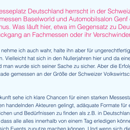
sseplatz Deutschland herrscht in der Schwei
tmessen Baselworld und Automobilsalon Genf e
s. Was läuft hier, etwa im Gegensatz zu Deu
Rückgang an Fachmessen oder ihr Verschwinde
ehme ich auch wahr, halte ihn aber für ungerechtfertig
n. Vielleicht hat sich in den Nullerjahren hier und da ei
d man wurde sich seiner Sache zu sicher. Aber die Erfo
erade gemessen an der Größe der Schweizer Volkswirtsch
kunft sehe ich klare Chancen für einen starken Messest
n handelnden Akteuren gelingt, adäquate Formate für e
ichen und Bedürfnissen zu finden als z.B. in Deutschla
 dass alle alles innerhalb von einem Tag erledigen könne
 sich Events zunutze machen können. Und wenn sich di