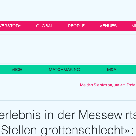
VERSTORY
GLOBAL
PEOPLE
VENUES
M
MICE
MATCHMAKING
M&A
Melden Sie sich an, um am Ende 
rlebnis in der Messewirt
 Stellen grottenschlecht»: