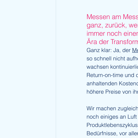
Messen am Messe
ganz, zurück, we
immer noch einen 
Ära der Transfor
Ganz klar: Ja, der 
Me
so schnell nicht auf
wachsen kontinuierl
Return-on-time und 
anhaltenden Kostendr
höhere Preise von i
Wir machen zugleic
noch einiges an Luft
Produktlebenszyklus
Bedürfnisse, vor al