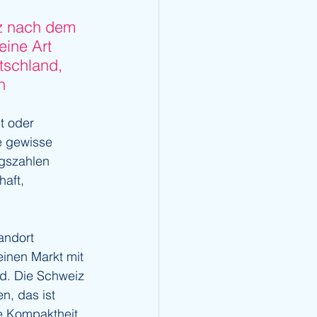
z nach dem 
ine Art 
tschland, 
n 
t oder 
ne gewisse 
lgszahlen 
aft, 
andort 
inen Markt mit 
nd. Die Schweiz 
n, das ist 
e Kompaktheit 