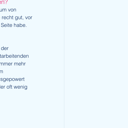
en?
äum von 
recht gut, vor 
 Seite habe. 
 der 
tarbeitenden 
immer mehr 
im 
usgepowert 
er oft wenig 