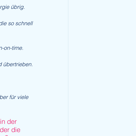
rgie übrig.
ie so schnell 
-on-time.
d übertrieben.
er für viele 
in der 
der die 