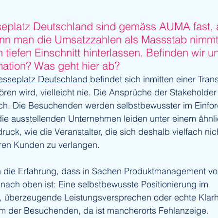
platz Deutschland sind gemäss AUMA fast, a
nn man die Umsatzzahlen als Massstab nimmt.
tiefen Einschnitt hinterlassen. Befinden wir un
mation? Was geht hier ab?
sseplatz Deutschland 
befindet sich inmitten einer Tran
hören wird, vielleicht nie. Die Ansprüche der Stakeholde
ich. Die Besuchenden werden selbstbewusster im Einfor
die ausstellenden Unternehmen leiden unter einem ähnli
uck, wie die Veranstalter, die sich deshalb vielfach nich
hren Kunden zu verlangen.
h die Erfahrung, dass in Sachen Produktmanagement v
 nach oben ist: Eine selbstbewusste Positionierung im 
, überzeugende Leistungsversprechen oder echte Klarhe
lem der Besuchenden, da ist mancherorts Fehlanzeige.