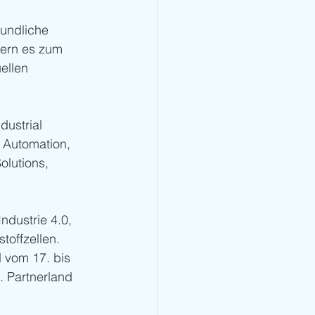
eundliche 
fern es zum 
ellen 
ustrial 
 Automation, 
olutions, 
dustrie 4.0, 
toffzellen. 
vom 17. bis 
. Partnerland 