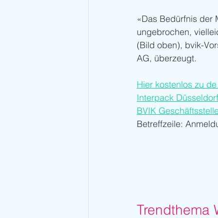
«Das Bedürfnis der 
ungebrochen, viellei
(Bild oben), bvik-Vo
AG, überzeugt.
Hier kostenlos zu d
Interpack Düsseldorf
BVIK Geschäftsstell
Betreffzeile: Anme
Trendthema W