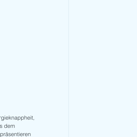
rgieknappheit, 
us dem 
 präsentieren 