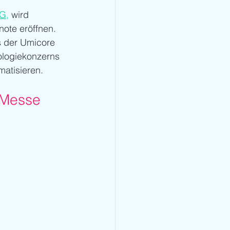
G,
 wird 
ote eröffnen. 
s der Umicore 
ologiekonzerns 
atisieren. 
r Messe