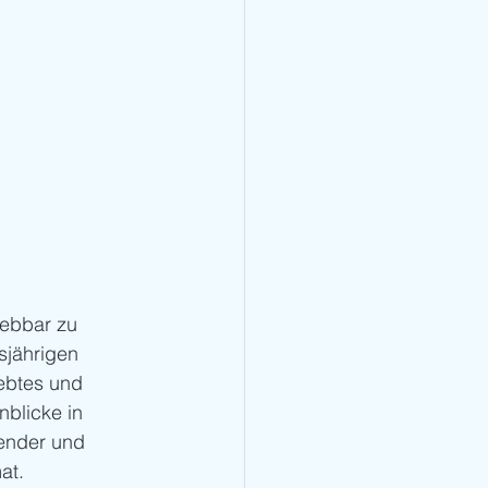
lebbar zu 
sjährigen 
ebtes und 
nblicke in 
ender und 
at. 