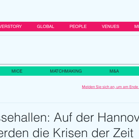
VERSTORY
GLOBAL
PEOPLE
VENUES
M
MICE
MATCHMAKING
M&A
Melden Sie sich an, um am Ende 
ssehallen: Auf der Hanno
rden die Krisen der Zeit