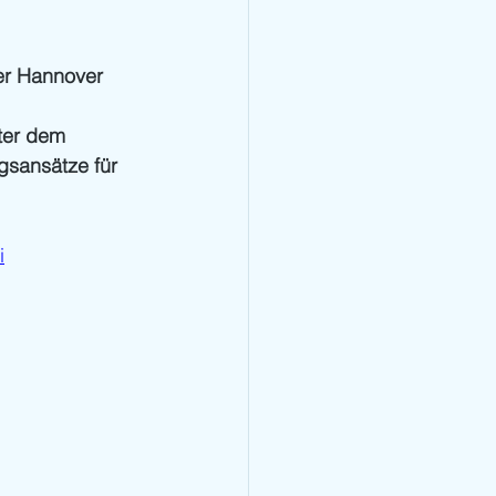
er Hannover 
ter dem 
gsansätze für 
i