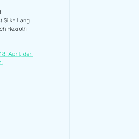
t 
t Silke Lang 
ch Rexroth 
. April, der 
n.