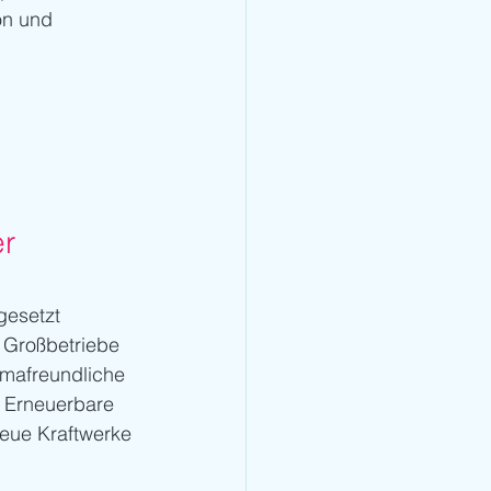
on und 
r 
gesetzt 
 Großbetriebe 
imafreundliche 
 Erneuerbare 
eue Kraftwerke 