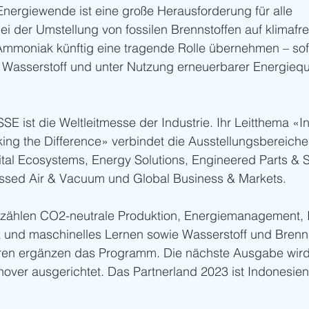
nergiewende ist eine große Herausforderung für alle 
ei der Umstellung von fossilen Brennstoffen auf klimafr
Ammoniak künftig eine tragende Rolle übernehmen – so
 Wasserstoff und unter Nutzung erneuerbarer Energiequ
st die Weltleitmesse der Industrie. Ihr Leitthema «Ind
ing the Difference» verbindet die Ausstellungsbereiche
ital Ecosystems, Energy Solutions, Engineered Parts & S
sed Air & Vacuum und Global Business & Markets. 
ählen CO2-neutrale Produktion, Energiemanagement, In
nz und maschinelles Lernen sowie Wasserstoff und Brenns
en ergänzen das Programm. Die nächste Ausgabe wird 
nover ausgerichtet. Das Partnerland 2023 ist Indonesien