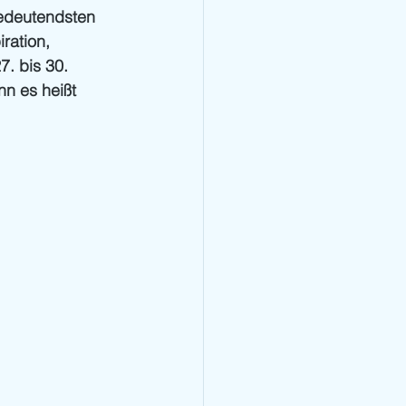
bedeutendsten 
ration, 
. bis 30. 
n es heißt 