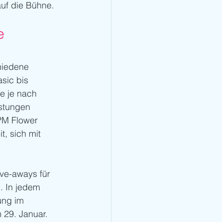
auf die Bühne.
e 
hiedene 
sic bis 
e je nach 
stungen 
PM Flower 
, sich mit 
ve-aways für 
. In jedem 
ung im 
 29. Januar. 