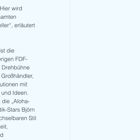
 Hier wird 
samten 
ler“, erläutert 
st die 
erigen FDF-
n Drehbühne 
, Großhändler, 
utionen mit 
 und Ideen. 
 die „Aloha-
ik-Stars Björn 
hselbaren Stil 
it, 
nd 