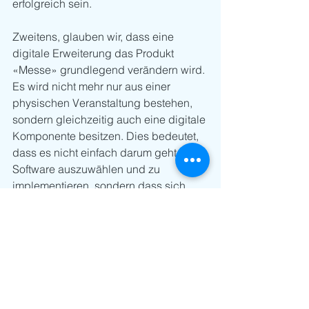
erfolgreich sein.
Zweitens, glauben wir, dass eine 
digitale Erweiterung das Produkt 
«Messe» grundlegend verändern wird. 
Es wird nicht mehr nur aus einer 
physischen Veranstaltung bestehen, 
sondern gleichzeitig auch eine digitale 
Komponente besitzen. Dies bedeutet, 
dass es nicht einfach darum geht, eine 
Software auszuwählen und zu 
implementieren, sondern dass sich 
viele Prozesse und Geschäftslogiken 
verändern werden. Messeteams 
werden beispielsweise mit 
Ausstellenden nicht mehr nur über 
ihren Standauftritt, sondern auch über 
ihr Onlinemarketing sprechen müssen. 
Dies bedeutet einen Change Prozess 