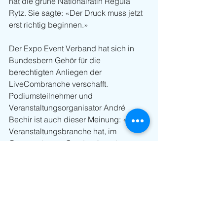
hat die grüne Nationalrätin Regula 
Rytz. Sie sagte: «Der Druck muss jetzt 
erst richtig beginnen.»
Der Expo Event Verband hat sich in 
Bundesbern Gehör für die 
berechtigten Anliegen der 
LiveCombranche verschafft. 
Podiumsteilnehmer und 
Veranstaltungsorganisator André 
Bechir ist auch dieser Meinung: «Die 
Veranstaltungsbranche hat, im 
Gegensatz zum Sport, sehr gut 
lobbyiert», sagte er. Das verdient 
Anerkennung. Covid-19 hat hier eine 
positive Kommunikationsoffensive, die 
Resultate bringt, bewirkt. 