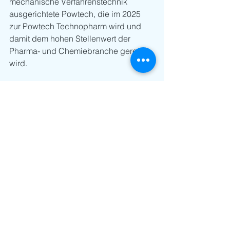
mechanische Verfahrenstechnik 
ausgerichtete Powtech, die im 2025 
zur Powtech Technopharm wird und 
damit dem hohen Stellenwert der 
Pharma- und Chemiebranche gerecht 
wird.
Die it-sa, als Europas grösste 
Fachmesse für IT-Security und die 
EnforceTac, als eine der wichtigsten 
internationalen Messen für behördliche 
Sicherheit wachsen, auch aufgrund 
der allgemeinen Lage, ebenfalls von 
Jahr zu Jahr.
event-ex vertritt in der 
Schweiz jetzt die 
NürnbergMesse, die 