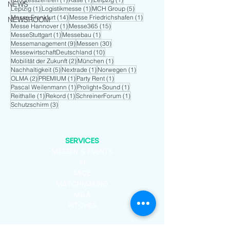
NEWS
1 Beitrag
1 Beitrag
5 Beiträge
Lepizig
(1)
Logistikmesse
(1)
MCH Group
(5)
14 Beiträge
1 Beitrag
Messe Frankfurt
(14)
Messe Friedrichshafen
(1)
NEWSROOM
1 Beitrag
15 Beiträge
Messe Hannover
(1)
Messe365
(15)
1 Beitrag
1 Beitrag
MesseStuttgart
(1)
Messebau
(1)
9 Beiträge
30 Beiträge
Messemanagement
(9)
Messen
(30)
10 Beiträge
MessewirtschaftDeutschland
(10)
2 Beiträge
1 Beitrag
Mobilität der Zukunft
(2)
München
(1)
5 Beiträge
1 Beitrag
1 Beitrag
Nachhaltigkeit
(5)
Nextrade
(1)
Norwegen
(1)
2 Beiträge
1 Beitrag
1 Beitrag
OLMA
(2)
PREMIUM
(1)
Party Rent
(1)
1 Beitrag
1 Beitrag
Pascal Weilenmann
(1)
Prolight+Sound
(1)
1 Beitrag
1 Beitrag
1 Beitrag
Reithalle
(1)
Rekord
(1)
SchreinerForum
(1)
3 Beiträge
Schutzschirm
(3)
SERVICES
MESSEN & EVENTS
KI
MICE
MATCHMAKING
M&A
PITCHES
ARCHIV