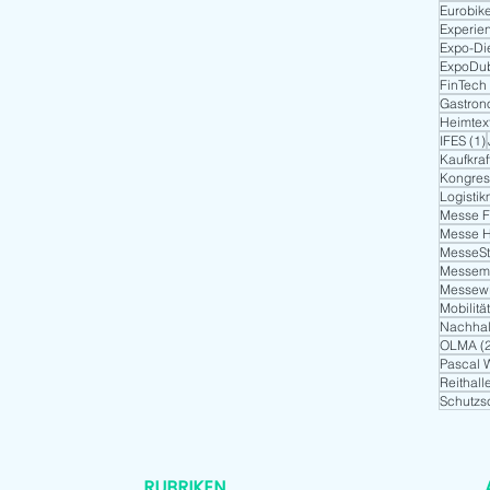
Eurobik
Experien
Expo-Di
ExpoDu
FinTech
Gastron
Heimtext
IFES
(1)
Kaufkraf
Kongres
Logisti
Messe F
Messe 
MesseStu
Messem
Messewi
Mobilitä
Nachhalt
OLMA
(
Pascal 
Reithall
Schutzs
RUBRIKEN