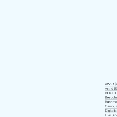
1
A2Z
(1)
Astrid 
BRIGHT
Besuche
Buchme
Campus
Digitali
Elvir Sin