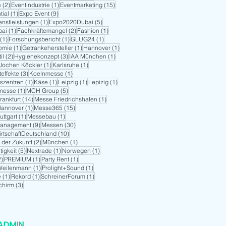
2 Beiträge
1 Beitrag
15 Beiträge
e
(2)
Eventindustrie
(1)
Eventmarketing
(15)
1 Beitrag
9 Beiträge
tial
(1)
Expo Event
(9)
1 Beitrag
5 Beiträge
enstleistungen
(1)
Expo2020Dubai
(5)
1 Beitrag
2 Beiträge
1 Beitrag
bai
(1)
Fachkräftemangel
(2)
Fashion
(1)
1 Beitrag
1 Beitrag
1 Beitrag
(1)
Forschungsbericht
(1)
GLUG24
(1)
1 Beitrag
1 Beitrag
1 Beitrag
omie
(1)
Getränkehersteller
(1)
Hannover
(1)
2 Beiträge
3 Beiträge
1 Beitrag
il
(2)
Hygienekonzept
(3)
IAA München
(1)
1 Beitrag
1 Beitrag
1 Beitrag
Jochen Köckler
(1)
Karlsruhe
(1)
3 Beiträge
1 Beitrag
teffekte
(3)
Koelnmesse
(1)
1 Beitrag
1 Beitrag
1 Beitrag
1 Beitrag
szentren
(1)
Käse
(1)
Leipzig
(1)
Lepizig
(1)
1 Beitrag
5 Beiträge
kmesse
(1)
MCH Group
(5)
14 Beiträge
1 Beitrag
rankfurt
(14)
Messe Friedrichshafen
(1)
1 Beitrag
15 Beiträge
Hannover
(1)
Messe365
(15)
1 Beitrag
1 Beitrag
ttgart
(1)
Messebau
(1)
9 Beiträge
30 Beiträge
anagement
(9)
Messen
(30)
10 Beiträge
rtschaftDeutschland
(10)
2 Beiträge
1 Beitrag
t der Zukunft
(2)
München
(1)
5 Beiträge
1 Beitrag
1 Beitrag
igkeit
(5)
Nextrade
(1)
Norwegen
(1)
2 Beiträge
1 Beitrag
1 Beitrag
2)
PREMIUM
(1)
Party Rent
(1)
1 Beitrag
1 Beitrag
Weilenmann
(1)
Prolight+Sound
(1)
1 Beitrag
1 Beitrag
1 Beitrag
e
(1)
Rekord
(1)
SchreinerForum
(1)
3 Beiträge
chirm
(3)
ADMIN