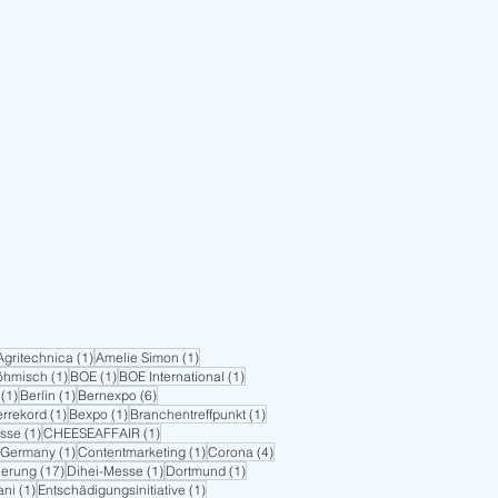
 Beitrag
1 Beitrag
1 Beitrag
Agritechnica
(1)
Amelie Simon
(1)
1 Beitrag
1 Beitrag
1 Beitrag
Böhmisch
(1)
BOE
(1)
BOE International
(1)
1 Beitrag
1 Beitrag
6 Beiträge
(1)
Berlin
(1)
Bernexpo
(6)
1 Beitrag
1 Beitrag
1 Beitrag
rrekord
(1)
Bexpo
(1)
Branchentreffpunkt
(1)
1 Beitrag
1 Beitrag
sse
(1)
CHEESEAFFAIR
(1)
1 Beitrag
1 Beitrag
4 Beiträge
Germany
(1)
Contentmarketing
(1)
Corona
(4)
17 Beiträge
1 Beitrag
1 Beitrag
sierung
(17)
Dihei-Messe
(1)
Dortmund
(1)
1 Beitrag
1 Beitrag
ani
(1)
Entschädigungsinitiative
(1)