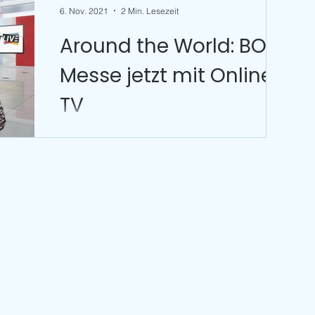
6. Nov. 2021
2 Min. Lesezeit
Around the World: BOE-
NEWSROOM
Messe jetzt mit Online-
TV
Die neu gegründete Bundeskonferenz für
Veranstaltungswirtschaft will Brücken in die
Politik schlagen. Die BOE-Messe vom Januar
2022 in...