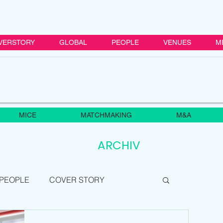
VERSTORY
GLOBAL
PEOPLE
VENUES
M
MICE
MATCHMAKING
M&A
ARCHIV
PEOPLE
COVER STORY
GLOBAL
MICE
ASIA