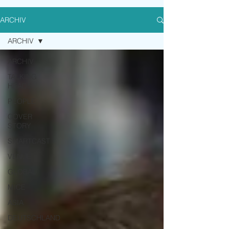
ARCHIV
ARCHIV
ARCHIV
TALKING
HEADS
PEOPLE
COVER
STORY
SMARTCAST
VENUE
GLOBAL
MICE
ASIA
DEUTSCHLAND