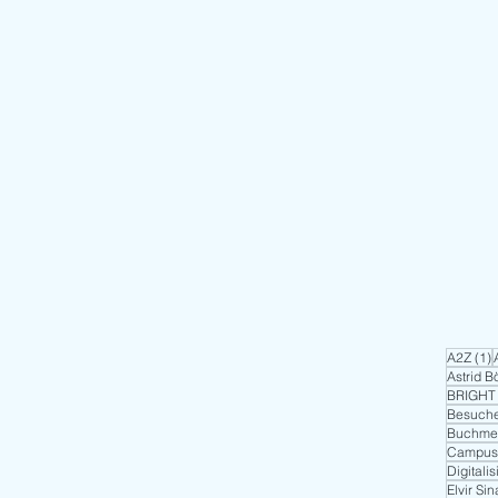
1
A2Z
(1)
Astrid 
BRIGHT
Besuche
Buchme
Campus
Digitali
Elvir Sin