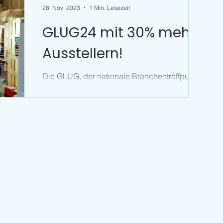
28. Nov. 2023
1 Min. Lesezeit
GLUG24 mit 30% mehr
NEWSROOM
Ausstellern!
Die GLUG, der nationale Branchentreffpunkt
für Getränkehersteller, findet vom 1. - 2.
Februar 2024 in der Alten Reithalle Aarau
zum...