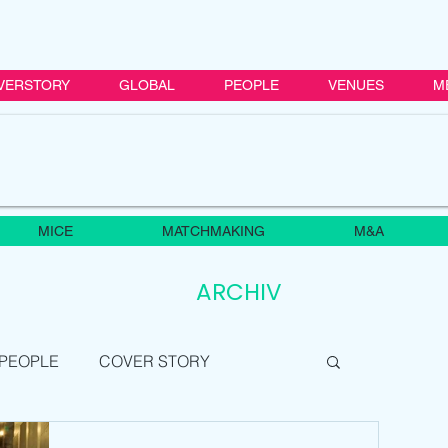
VERSTORY
GLOBAL
PEOPLE
VENUES
M
MICE
MATCHMAKING
M&A
ARCHIV
PEOPLE
COVER STORY
GLOBAL
MICE
ASIA