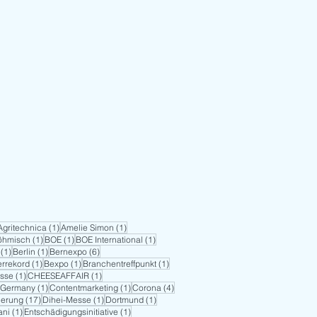
 Beitrag
1 Beitrag
1 Beitrag
Agritechnica
(1)
Amelie Simon
(1)
1 Beitrag
1 Beitrag
1 Beitrag
Böhmisch
(1)
BOE
(1)
BOE International
(1)
1 Beitrag
1 Beitrag
6 Beiträge
(1)
Berlin
(1)
Bernexpo
(6)
1 Beitrag
1 Beitrag
1 Beitrag
rrekord
(1)
Bexpo
(1)
Branchentreffpunkt
(1)
1 Beitrag
1 Beitrag
sse
(1)
CHEESEAFFAIR
(1)
1 Beitrag
1 Beitrag
4 Beiträge
Germany
(1)
Contentmarketing
(1)
Corona
(4)
17 Beiträge
1 Beitrag
1 Beitrag
sierung
(17)
Dihei-Messe
(1)
Dortmund
(1)
1 Beitrag
1 Beitrag
ani
(1)
Entschädigungsinitiative
(1)