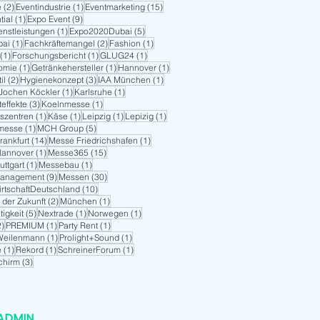
2 Beiträge
1 Beitrag
15 Beiträge
e
(2)
Eventindustrie
(1)
Eventmarketing
(15)
1 Beitrag
9 Beiträge
tial
(1)
Expo Event
(9)
1 Beitrag
5 Beiträge
enstleistungen
(1)
Expo2020Dubai
(5)
1 Beitrag
2 Beiträge
1 Beitrag
bai
(1)
Fachkräftemangel
(2)
Fashion
(1)
1 Beitrag
1 Beitrag
1 Beitrag
(1)
Forschungsbericht
(1)
GLUG24
(1)
1 Beitrag
1 Beitrag
1 Beitrag
omie
(1)
Getränkehersteller
(1)
Hannover
(1)
2 Beiträge
3 Beiträge
1 Beitrag
il
(2)
Hygienekonzept
(3)
IAA München
(1)
1 Beitrag
1 Beitrag
1 Beitrag
Jochen Köckler
(1)
Karlsruhe
(1)
3 Beiträge
1 Beitrag
teffekte
(3)
Koelnmesse
(1)
1 Beitrag
1 Beitrag
1 Beitrag
1 Beitrag
szentren
(1)
Käse
(1)
Leipzig
(1)
Lepizig
(1)
1 Beitrag
5 Beiträge
kmesse
(1)
MCH Group
(5)
14 Beiträge
1 Beitrag
rankfurt
(14)
Messe Friedrichshafen
(1)
1 Beitrag
15 Beiträge
Hannover
(1)
Messe365
(15)
1 Beitrag
1 Beitrag
ttgart
(1)
Messebau
(1)
9 Beiträge
30 Beiträge
anagement
(9)
Messen
(30)
10 Beiträge
rtschaftDeutschland
(10)
2 Beiträge
1 Beitrag
t der Zukunft
(2)
München
(1)
5 Beiträge
1 Beitrag
1 Beitrag
igkeit
(5)
Nextrade
(1)
Norwegen
(1)
2 Beiträge
1 Beitrag
1 Beitrag
2)
PREMIUM
(1)
Party Rent
(1)
1 Beitrag
1 Beitrag
Weilenmann
(1)
Prolight+Sound
(1)
1 Beitrag
1 Beitrag
1 Beitrag
e
(1)
Rekord
(1)
SchreinerForum
(1)
3 Beiträge
chirm
(3)
ADMIN