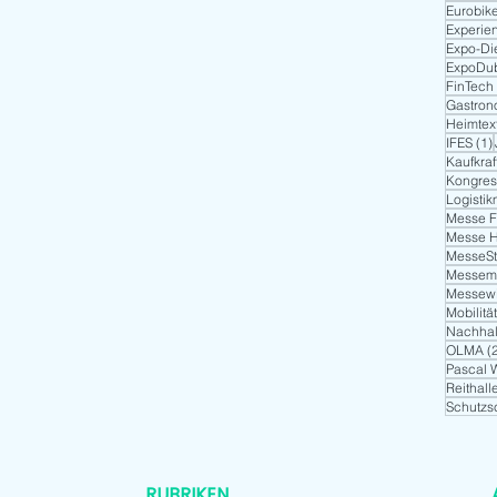
Eurobik
Experien
Expo-Di
ExpoDu
FinTech
Gastron
Heimtext
IFES
(1)
Kaufkraf
Kongres
Logisti
Messe F
Messe 
MesseStu
Messem
Messewi
Mobilitä
Nachhalt
OLMA
(
Pascal 
Reithall
Schutzs
RUBRIKEN