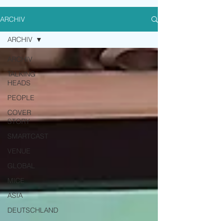
ARCHIV
ARCHIV
ARCHIV
TALKING
HEADS
PEOPLE
COVER
STORY
SMARTCAST
VENUE
GLOBAL
MICE
ASIA
DEUTSCHLAND