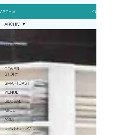
ARCHIV
ARCHIV
ARCHIV
TALKING
HEADS
PEOPLE
COVER
STORY
SMARTCAST
VENUE
GLOBAL
MICE
ASIA
DEUTSCHLAND